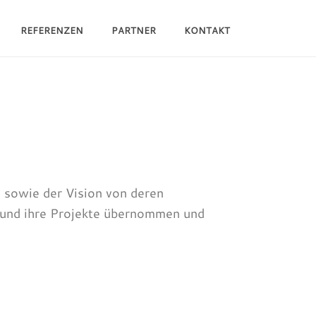
REFERENZEN
PARTNER
KONTAKT
HOME
/
REITSPORT
/
ANDREA KUTSCH
 sowie der Vision von deren
h und ihre Projekte übernommen und