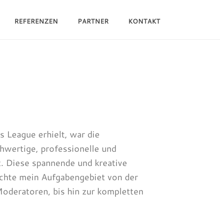
REFERENZEN
PARTNER
KONTAKT
SBALL / MEDIEN
/
TM3 – UEFA CHAMPIONS LEAGUE
 League erhielt, war die
wertige, professionelle und
t. Diese spannende und kreative
ichte mein Aufgabengebiet von der
oderatoren, bis hin zur kompletten