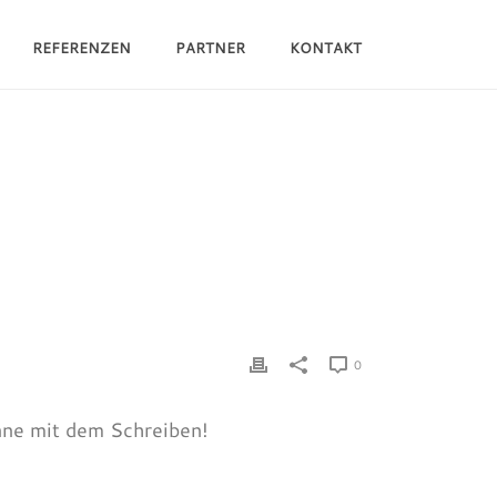
REFERENZEN
PARTNER
KONTAKT
HOME
/
ALLGEMEIN
/ HALLO WELT!
0
nne mit dem Schreiben!